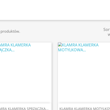
Sor
4 produktów.


Szybki podgląd
Szybki podgląd
MRA KLAMERKA SPRZĄCZKA...
KLAMRA KLAMERKA MOTYLKOW