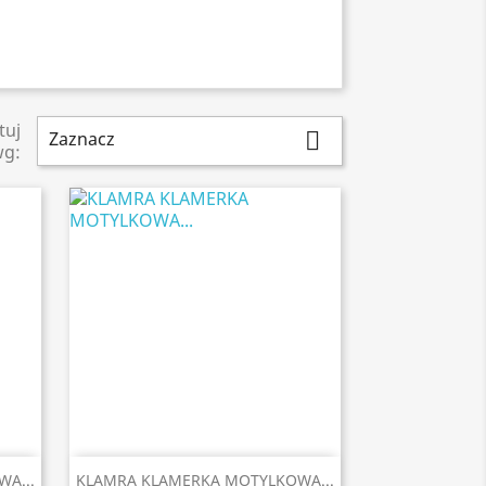
tuj
Zaznacz

wg:

Szybki podgląd
A...
KLAMRA KLAMERKA MOTYLKOWA...