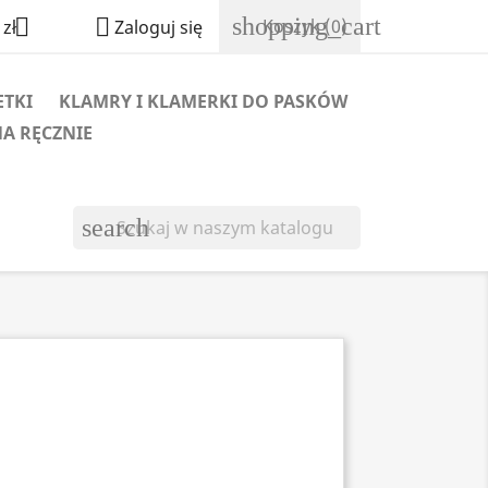
shopping_cart


Koszyk
(0)
zł
Zaloguj się
ETKI
KLAMRY I KLAMERKI DO PASKÓW
NA RĘCZNIE
search