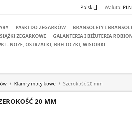

Polski
Waluta:
PLN 
GARY
PASKI DO ZEGARKÓW
BRANSOLETY I BRANSOL
KSIĄŻKI ZEGARKOWE
GALANTERIA I BIŻUTERIA ROBIO
KI - NOŻE, OSTRZAŁKI, BRELOCZKI, WISIORKI
ków
Klamry motylkowe
Szerokość 20 mm
ZEROKOŚĆ 20 MM