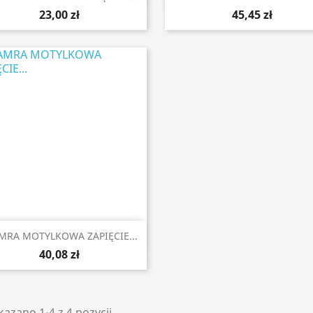
23,00 zł
45,45 zł

Szybki podgląd
MRA MOTYLKOWA ZAPIĘCIE...
40,08 zł
azano 1-4 z 4 pozycji