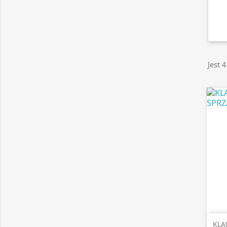
Jest 
KLA