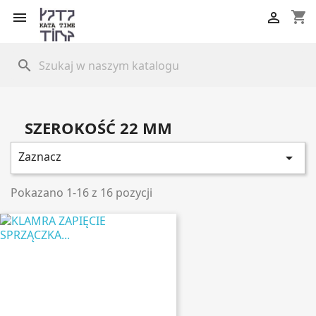
shopping_cart


search
SZEROKOŚĆ 22 MM
Zaznacz

Pokazano 1-16 z 16 pozycji